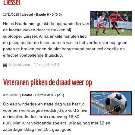
Liessel
18/11/2018 |
Liessel - Baarlo 0 - 0 (0-0)
Het is Baarlo niet gelukt de opgaande lijn van
de laatste weken door te trekken bij
suptopper Liessel. Al na enkele minuten liep
de ploeg achter de feiten aan en wist in het verdere verloop geen
potten te breken tegen de niet hoogstaand maar wel degelijk en
effectief voetballende thuisclub.
Gepubliceerd: 17 maart 2019
Veteranen pikken de draad weer op
09/03/2019 |
Baarlo - Belfeldia: 5-1 (2-1)
Op een winderige en natte dag was het tijd
voor een vervroegde wedstrijd op veld 2, ivm
de invallende duisternis (aanvang 16.50
uur). Met ruim voldoende spelers, vrijdag nog met 12 en
zaterdagmiddag met 15...gaat goed.