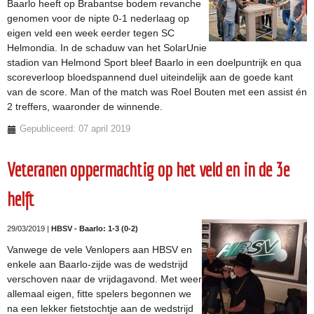
Baarlo heeft op Brabantse bodem revanche
genomen voor de nipte 0-1 nederlaag op
eigen veld een week eerder tegen SC
Helmondia. In de schaduw van het SolarUnie
stadion van Helmond Sport bleef Baarlo in een doelpuntrijk en qua
scoreverloop bloedspannend duel uiteindelijk aan de goede kant
van de score. Man of the match was Roel Bouten met een assist én
2 treffers, waaronder de winnende.
Gepubliceerd: 07 april 2019
Veteranen oppermachtig op het veld en in de 3e
helft
29/03/2019 |
HBSV - Baarlo: 1-3 (0-2)
Vanwege de vele Venlopers aan HBSV en
enkele aan Baarlo-zijde was de wedstrijd
verschoven naar de vrijdagavond. Met weer
allemaal eigen, fitte spelers begonnen we
na een lekker fietstochtje aan de wedstrijd