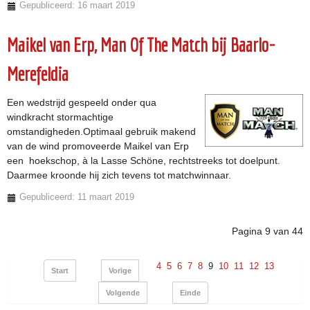
Gepubliceerd: 16 maart 2019
Maikel van Erp, Man Of The Match bij Baarlo-
Merefeldia
Een wedstrijd gespeeld onder qua
windkracht stormachtige
omstandigheden.Optimaal gebruik makend
van de wind promoveerde Maikel van Erp
een hoekschop, à la Lasse Schöne, rechtstreeks tot doelpunt.
Daarmee kroonde hij zich tevens tot matchwinnaar.
Gepubliceerd: 11 maart 2019
Pagina 9 van 44
4
5
6
7
8
9
10
11
12
13
Start
Vorige
Volgende
Einde