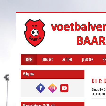
HOME
CLUBINFO
ACTUEEL
JUNIOREN
SE
Volg ons
DIT IS
Sinds 10-1
uitsluitend
Nieuwsbrieven VV Baarlo