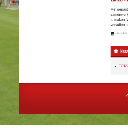
Met gepast
samenwerki
te maken. 
vervallen a
Gepublic
Nieu
TOTA
V