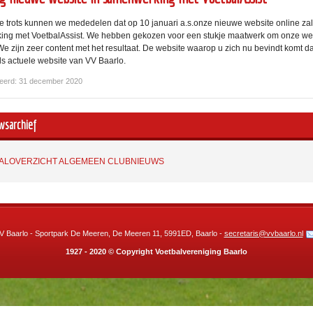
e trots kunnen we mededelen dat op 10 januari a.s.onze nieuwe website online zal
ng met VoetbalAssist. We hebben gekozen voor een stukje maatwerk om onze we
We zijn zeer content met het resultaat. De website waarop u zich nu bevindt komt
ls actuele website van VV Baarlo.
eerd: 31 december 2020
wsarchief
ALOVERZICHT ALGEMEEN CLUBNIEUWS
V Baarlo - Sportpark De Meeren, De Meeren 11, 5991ED, Baarlo -
secretaris@vvbaarlo.nl
1927 - 2020 © Copyright Voetbalvereniging Baarlo