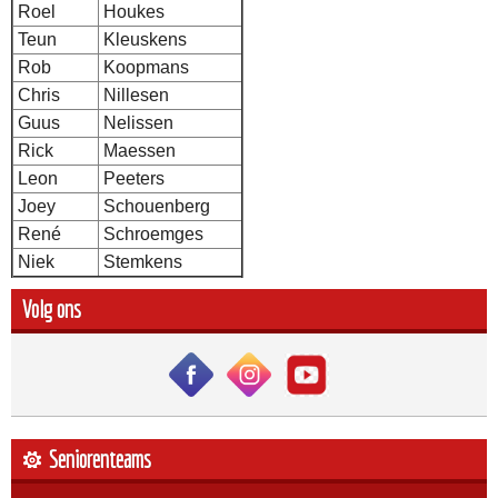
Roel
Houkes
Teun
Kleuskens
Rob
Koopmans
Chris
Nillesen
Guus
Nelissen
Rick
Maessen
Leon
Peeters
Joey
Schouenberg
René
Schroemges
Niek
Stemkens
Volg ons
Seniorenteams