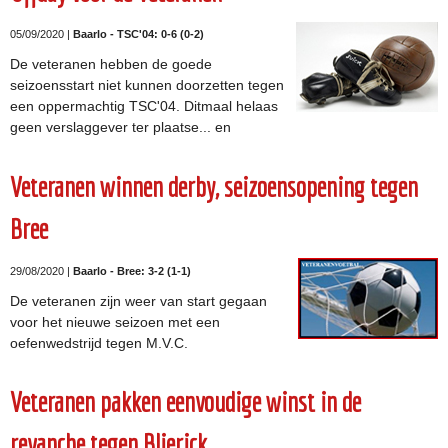
05/09/2020 |
Baarlo - TSC'04: 0-6 (0-2)
De veteranen hebben de goede
seizoensstart niet kunnen doorzetten tegen
een oppermachtig TSC'04. Ditmaal helaas
geen verslaggever ter plaatse... en
Veteranen winnen derby, seizoensopening tegen
Bree
29/08/2020 |
Baarlo - Bree: 3-2 (1-1)
De veteranen zijn weer van start gegaan
voor het nieuwe seizoen met een
oefenwedstrijd tegen M.V.C.
Veteranen pakken eenvoudige winst in de
revanche tegen Blierick