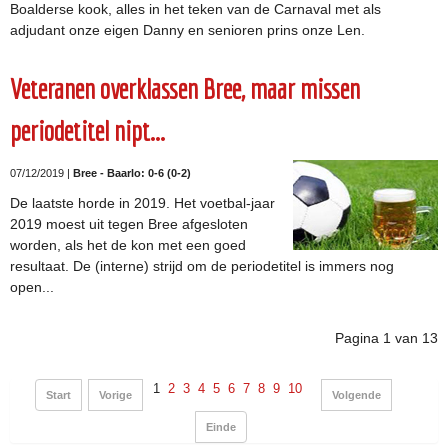
Boalderse kook, alles in het teken van de Carnaval met als
adjudant onze eigen Danny en senioren prins onze Len.
Veteranen overklassen Bree, maar missen
periodetitel nipt...
07/12/2019 |
Bree - Baarlo: 0-6 (0-2)
De laatste horde in 2019. Het voetbal-jaar
2019 moest uit tegen Bree afgesloten
worden, als het de kon met een goed
resultaat. De (interne) strijd om de periodetitel is immers nog
open...
Pagina 1 van 13
1
2
3
4
5
6
7
8
9
10
Start
Vorige
Volgende
Einde