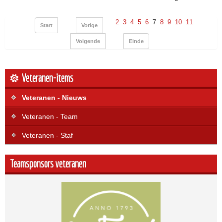
2
3
4
5
6
7
8
9
10
11
Start
Vorige
Volgende
Einde
Veteranen-items
Veteranen - Nieuws
Veteranen - Team
Veteranen - Staf
Teamsponsors veteranen