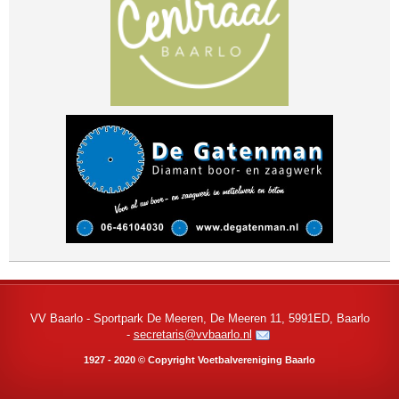
VV Baarlo - Sportpark De Meeren, De Meeren 11, 5991ED, Baarlo
-
secretaris@vvbaarlo.nl
1927 - 2020 © Copyright Voetbalvereniging Baarlo