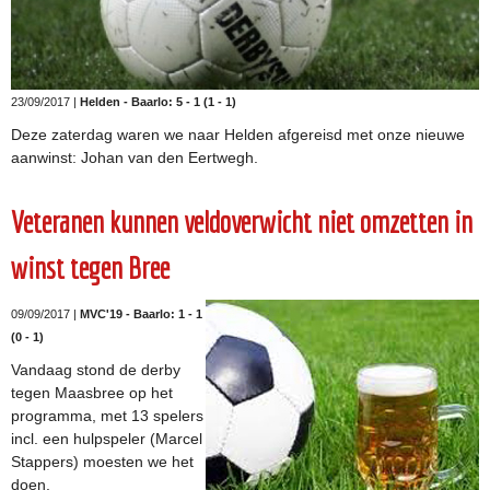
23/09/2017 |
Helden - Baarlo: 5 - 1 (1 - 1)
Deze zaterdag waren we naar Helden afgereisd met onze nieuwe
aanwinst: Johan van den Eertwegh.
Veteranen kunnen veldoverwicht niet omzetten in
winst tegen Bree
09/09/2017 |
MVC'19 - Baarlo: 1 - 1
(0 - 1)
Vandaag stond de derby
tegen Maasbree op het
programma, met 13 spelers
incl. een hulpspeler (Marcel
Stappers) moesten we het
doen.