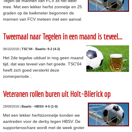
Tegen de mannen van FCV zit het weer
mee. Met een lekker herfst zonnetje en 25
graden op de kwikmeter begonnen de
mannen van FCV meteen met een aanval.
Tweemaal naar Tegelen in een maand is teveel...
06/10/2018 |
TSC'04 - Baarlo: 9-2 (4-2)
Het 2de tegelse uitduel in nog geen maand
tijd, dat was teveel van het goede. TSC'04
heeft zich goed versterkt deze
zomerperiode...
Veteranen rollen buren uit Holt-Blierick op
29/09/2018 |
Baarlo - HBSV: 4-0 (1-0)
Met een lekker herfstzonnetje konden we
aantreden voor de derby tegen HBSV. De
supportersschare wordt met de week groter