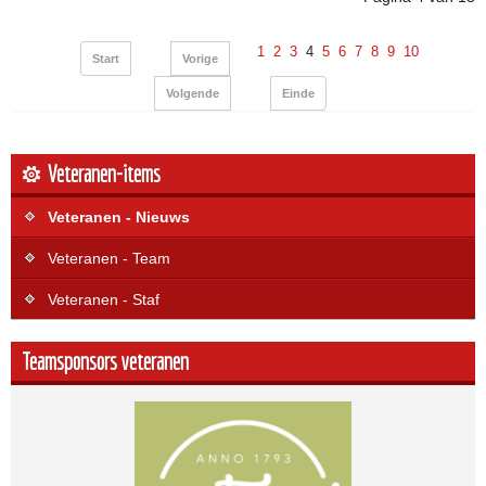
1
2
3
4
5
6
7
8
9
10
Start
Vorige
Volgende
Einde
Veteranen-items
Veteranen - Nieuws
Veteranen - Team
Veteranen - Staf
Teamsponsors veteranen