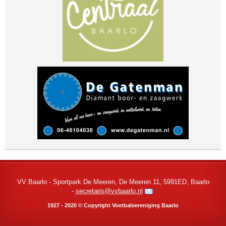
VV Baarlo - Sportpark De Meeren, De Meeren 11, 5991ED, Baarlo
-
secretaris@vvbaarlo.nl
1927 - 2020 © Copyright Voetbalvereniging Baarlo