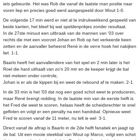
iets gebeurde. Het was Rob die vanaf de laatste man positie naar
voren liep en precies goed werd aangespeeld door Wout 1-0.
De volgende 17 min werd er niet al te indrukwekkend gespeeld van
beide kanten, het bleef bij wat speldenprikjes zonder resultaat.
In de 27ste minuut een uitbraak van de mannen van '03 over
rechts die met een voorzet Johan en Rob op het verkeerde been
zetten en de aanvaller beheerst René in de verre hoek het nakijken
liet. 1-1.
Baarlo heeft het aanvallendere van het spel en 2 min later is het
Roel die hard uithaalt van zo'n 20 mtr en de keeper krijgt de bal
niet meteen onder controle,
Johan is er als de kippen bij en weet de rebound af te maken. 2-1.
In de 33 min is het '03 dat nog een goed schot weet te produceren,
maar René brengt redding. In de laatste min van de eerste helft is
het Fred die weet te scoren, helaas heeft de scheidsrechter te snel
gefloten en volgt er een penalty na een handsbal. Opnieuw weet
Fred te scoren vanaf de 11 meter, nu telt ie wel 3-1.
Direct vanaf de aftrap is Baarlo in de 2de helft fanatiek en jaagt op
de bal. Uit een mooie steekbal van Wout op Marco, volgt een schot