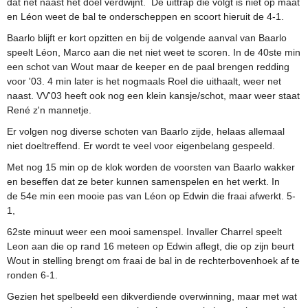
dat net naast het doel verdwijnt. De uittrap die volgt is niet op maat
en Léon weet de bal te onderscheppen en scoort hieruit de 4-1.
Baarlo blijft er kort opzitten en bij de volgende aanval van Baarlo
speelt Léon, Marco aan die net niet weet te scoren. In de 40ste min
een schot van Wout maar de keeper en de paal brengen redding
voor '03. 4 min later is het nogmaals Roel die uithaalt, weer net
naast. VV'03 heeft ook nog een klein kansje/schot, maar weer staat
René z'n mannetje.
Er volgen nog diverse schoten van Baarlo zijde, helaas allemaal
niet doeltreffend. Er wordt te veel voor eigenbelang gespeeld.
Met nog 15 min op de klok worden de voorsten van Baarlo wakker
en beseffen dat ze beter kunnen samenspelen en het werkt. In
de 54e min een mooie pas van Léon op Edwin die fraai afwerkt. 5-
1,
62ste minuut weer een mooi samenspel. Invaller Charrel speelt
Leon aan die op rand 16 meteen op Edwin aflegt, die op zijn beurt
Wout in stelling brengt om fraai de bal in de rechterbovenhoek af te
ronden 6-1.
Gezien het spelbeeld een dikverdiende overwinning, maar met wat