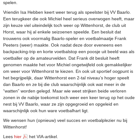
spelen.
Vriendin Isa Hebben keert weer terug als speelster bij VV Baarlo.
Een terugkeer die ook Michiel heel serieus overwogen heeft, maar
zijn keuze viel uiteindelijk toch weer op Wittenhorst, de club uit
Horst, waar hij al enkele seizoenen speelde. Een besluit dat
trouwens ook voormalig Baarlo-speler en voetbalmaatje Frank
Peeters (weer) maakte. Ook nadat deze door eveneens een
backpacking-trip en korte voetbalstop een poosje uit beeld was als
voetballer op de amateurvelden. Dat Frank dit besluit heeft
genomen maakte het voor Michiel ongetwijfeld ook gemakkelijker
om weer voor Wittenhorst te kiezen. En ook uit sportief oogpunt is
het begrijpelijk, daar Wittenhorst een 2-tal niveau’s hoger speelt
dan Baarlo en ze bij die club waarschijnlijk ook wat meer in de
“watten” worden gelegd. Maar wie weet strijken beide verloren
zonen in de nabije toekomst toch weer een keer terug op het oude
nest bij VV Baarlo, waar ze zijn opgegroeid en opgeleid en
waarschijnlijk ook hun ware voetbalhart ligt.
We wensen hun (opnieuw) veel succes en voetbalplezier nu bij
Wittenhorst!
Lees
hier
het VIA-artikel.